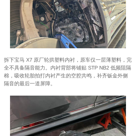
拆下宝马 X7 原厂轮拱塑料内衬，原车仅一层薄塑料，完
全不具备隔音能力。内衬背部将铺贴 STP NB2 低频阻隔
棉，吸收轮胎拍打内衬产生的空腔共鸣，补齐钣金外侧
隔音的最后一道屏障。