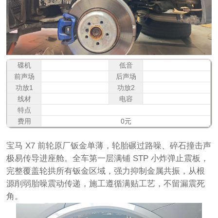
碟机
低音
前声场
后声场
功放1
功放2
线材
电容
特点
费用
0元
宝马
X7 前轮原厂钣金单薄，轮胎碾过路噪、碎石撞击声
极易传导进座舱。全车第一层满铺 STP 小炸弹止震板，
完整覆盖轮拱所有钣金区域，强力抑制金属共振，从根
源削弱胎噪震动传递，施工遵循满贴工艺，不留漏震死
角。