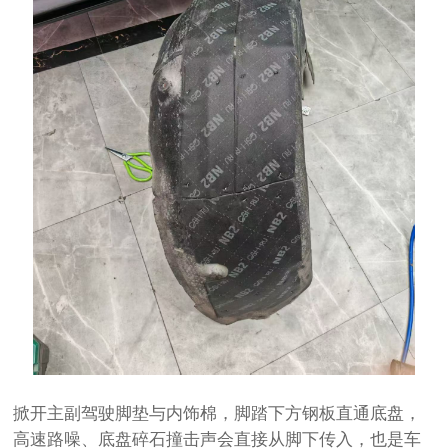
掀开主副驾驶脚垫与
内饰
棉，脚踏下方钢板直通底盘，
高速路噪、底盘碎石撞击声会直接从脚下传入，也是车