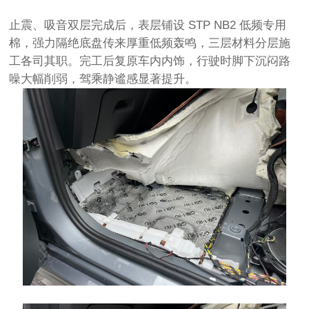
止震、吸音双层完成后，表层铺设 STP NB2 低频专用
棉，强力隔绝底盘传来厚重低频轰鸣，三层材料分层施
工各司其职。完工后复原车内内饰，行驶时脚下沉闷路
噪大幅削弱，驾乘静谧感显著提升。