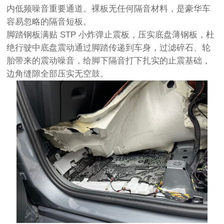
内低频噪音重要通道。裸板无任何隔音材料，是豪华车
容易忽略的隔音短板。
脚踏钢板满贴 STP 小炸弹止震板，压实底盘薄钢板，杜
绝行驶中底盘震动通过脚踏传递到车身，过滤碎石、轮
胎带来的震动噪音，给脚下隔音打下扎实的止震基础，
边角缝隙全部压实无空鼓。