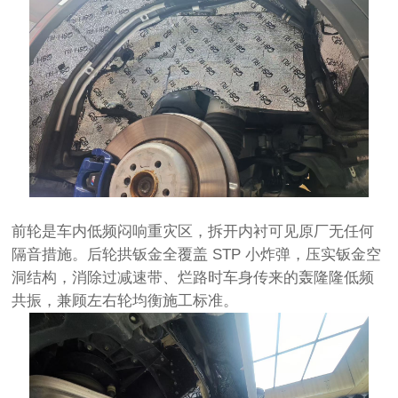
前轮是车内低频闷响重灾区，拆开内衬可见原厂无任何
隔音措施。后轮拱钣金全覆盖 STP 小炸弹，压实钣金空
洞结构，消除过减速带、烂路时车身传来的轰隆隆低频
共振，兼顾左右轮均衡施工标准。