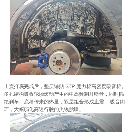
止震打底完成后，整层铺贴 STP 魔力棉高密度吸音棉。
多孔结构吸收轮胎滚动产生的中高频刺耳噪音，同时隔
绝刹车、底盘传来的热量，双层组合形成止震 + 吸音闭
环，大幅弱化高速行驶的尖锐胎噪。