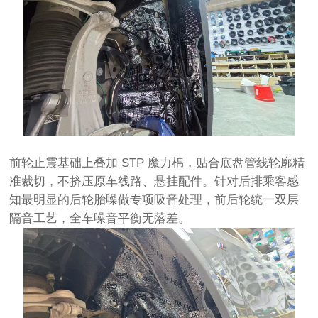
前轮止震基础上叠加 STP 魔力棉，贴合底盘管线轮廓精
准裁切，不挤压原车线路、悬挂
配件
。针对后排乘客感
知最明显的后轮胎噪做专项吸音处理，前后轮统一双层
隔音工艺，全车噪音平衡无落差。