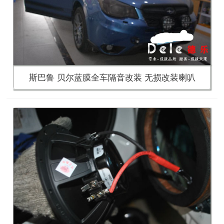
斯巴鲁 贝尔蓝膜全车隔音改装 无损改装喇叭