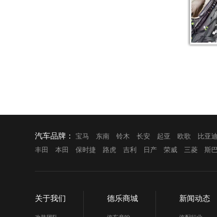
汽车品牌：
宝马
东南
铃木
长安
起亚
欧歌
比亚
丰田
本田
保时捷
路虎
吉利
日产
荣威
三菱
斯
关于我们
德乐商城
新闻动态