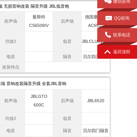
微信咨询
 无损音响改装 隔音升级 JBL低音炮
曼斯特
德国曼斯特
QQ咨询
前声场
后声场
CS6508IV
AC6511
联系电话
功放2
低音
JBLCLUB1024
返回顶部
电容
隔音
贝尔四门隔音
改装特点
瑞 音响改装隔音升级 全套JBL音响
JBLGTO
前声场
后声场
JBL6520
600C
功放2
低音
电容
隔音
贝尔四门隔音