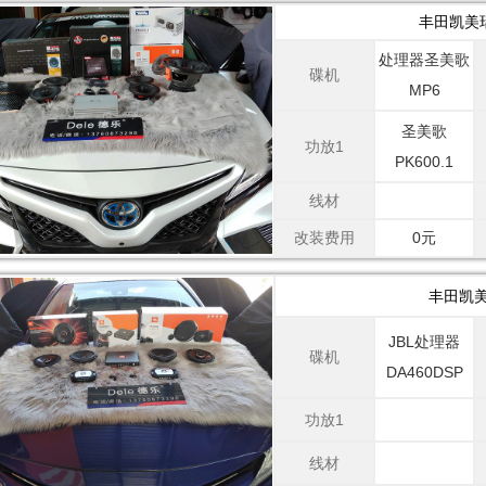
丰田凯美瑞
处理器圣美歌
碟机
MP6
圣美歌
功放1
PK600.1
线材
改装费用
0元
丰田凯美
JBL处理器
碟机
DA460DSP
功放1
线材