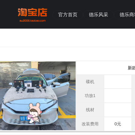
官方首页
德乐风采
德乐商
新
碟机
功放1
线材
改装费用
0元