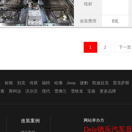
线材
改装费用
0元
1
2
下一页
迪
标致
别克
传祺
福特
哈佛
Jeep
捷豹
凯迪拉克
雷克萨斯
巴鲁
斯柯达
沃尔沃
现代
雪佛兰
雪铁龙
宝俊
更多品牌
网站举办方
改装案例
Dele德乐汽车