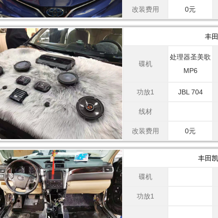
改装费用
0元
丰田
处理器圣美歌
碟机
MP6
功放1
JBL 704
线材
改装费用
0元
丰田凯
碟机
功放1