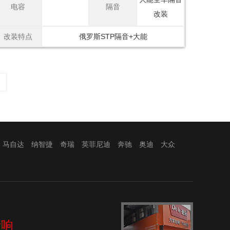
电容
隔音
改装
改装特点
俄罗斯STP隔音+大能
马自达
纳智捷
奇瑞
英菲尼迪
奔驰
奥迪
大众
音响