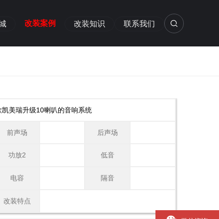
改装案例
城
改装知识
联系我们
款凯美瑞升级10喇叭的音响系统
前声场
后声场
功放2
低音
电容
隔音
改装特点